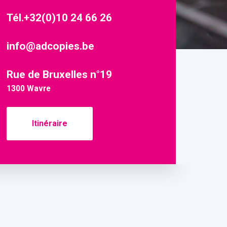
Tél.+32(0)10 24 66 26
info@adcopies.be
Rue de Bruxelles n°19
1300 Wavre
Itinéraire