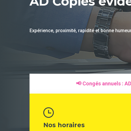
AD Copies évi
Expérience, proximité, rapidité et bonne humeu
📢 Congés annuels :
AD 
Nos horaires