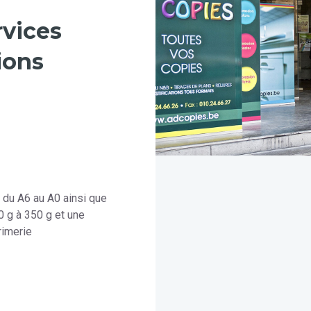
rvices
ions
 du A6 au A0 ainsi que
 g à 350 g et une
rimerie