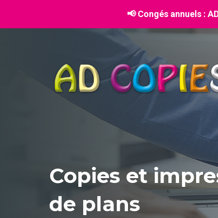
📢 Congés annuels :
AD 
Copies et impre
de plans